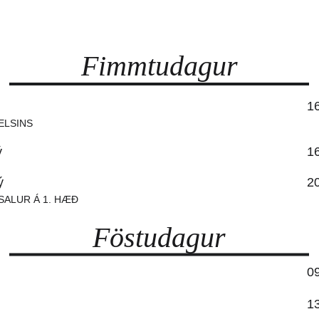
Fimmtudagur
1
ELSINS
ý
1
ý
2
SALUR Á 1. HÆÐ
Föstudagur
0
1