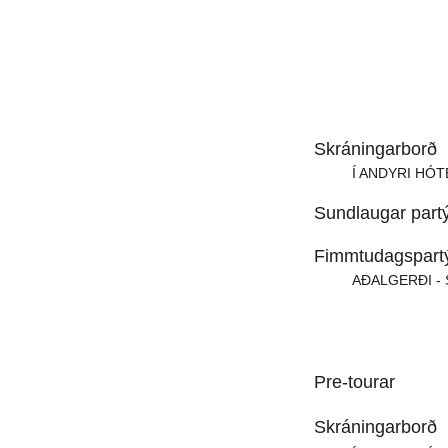
Skráningarborð
Í ANDYRI HÓT
Sundlaugar part
Fimmtudagspart
AÐALGERÐI - 
Pre-tourar
Skráningarborð