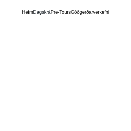
Heim
Dagskrá
Pre-Tours
Góðgerðarverkefni
Dagskrá
AGM landsfundarhelgi 2026
30.04-03.05
Dagskráin er birt með fyrirvara